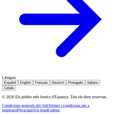
Llengua
:
Español
English
Français
Deutsch
Português
Italiano
Català
© 2026 Els pobles més bonics d'Espanya. Tots els drets reservats.
Condicions generals del club
Termes i condicions per a
empreses
Privacitat
Avís legal
Galetes