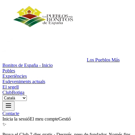
Los Pueblos Más
Bonitos de España - Inicio
Pobles
Experiències
Esdeveniments actuals
El segell
Club
Botiga
Contacte
Inicia la sessió
El meu compte
Gestió
✨
Prova el Club 7 dies gratis
·
Després, preu de fundador. Només fins