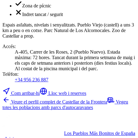
Zona de pícnic
Indret tancat / segurit
Espais asfaltats, nivelats i senyalitzats. Pueblo Viejo (castell) a uns 3
km a peu o en cotxe. Parc Natural de Los Alcornocales. Zoo de
Castellar a prop.
Accés
:
A-405, Carrer de les Roses, 2 (Pueblo Nuevo). Estada
màxima: 72 hores. Tancat durant la primera setmana de maig i
els caps de setmana anteriors i posteriors (dies festius locals).
Al costat de la piscina municipal i del parc.
Telèfon
:
+34 956 236 887
Com arribar-hi
Lloc web i reserves
Veure el perfil complet de Castellar de la Frontera
Vegeu
totes les poblacions amb parcs d'autocaravanes
Los Pueblos Más Bonitos de España