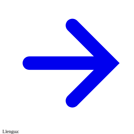
Llengua
: