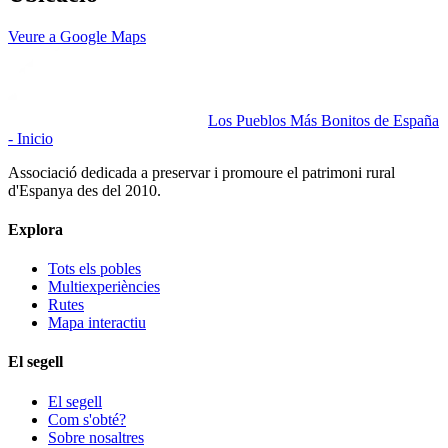
Veure a Google Maps
Los Pueblos Más Bonitos de España
- Inicio
Associació dedicada a preservar i promoure el patrimoni rural
d'Espanya des del 2010.
Explora
Tots els pobles
Multiexperiències
Rutes
Mapa interactiu
El segell
El segell
Com s'obté?
Sobre nosaltres