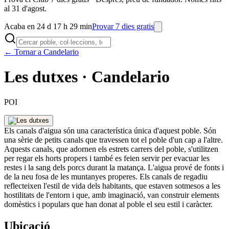
al 31 d'agost.
Acaba en 24 d 17 h 29 min
Provar 7 dies gratis
← Tornar a Candelario
Les dutxes · Candelario
POI
Els canals d'aigua són una característica única d'aquest poble. Són
una sèrie de petits canals que travessen tot el poble d'un cap a l'altre.
Aquests canals, que adornen els estrets carrers del poble, s'utilitzen
per regar els horts propers i també es feien servir per evacuar les
restes i la sang dels porcs durant la matança. L'aigua prové de fonts i
de la neu fosa de les muntanyes properes. Els canals de regadiu
reflecteixen l'estil de vida dels habitants, que estaven sotmesos a les
hostilitats de l'entorn i que, amb imaginació, van construir elements
domèstics i populars que han donat al poble el seu estil i caràcter.
Ubicació