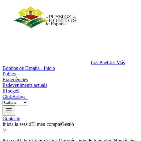
Los Pueblos Más
Bonitos de España - Inicio
Pobles
Experiències
Esdeveniments actuals
El segell
Club
Botiga
Contacte
Inicia la sessió
El meu compte
Gestió
✨
Prova el Club 7 dies gratis
·
Després, preu de fundador. Només fins