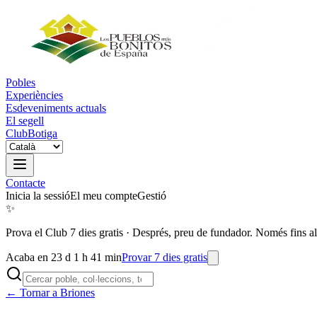
Pobles
Experiències
Esdeveniments actuals
El segell
Club
Botiga
Contacte
Inicia la sessió
El meu compte
Gestió
✨
Prova el Club 7 dies gratis
·
Després, preu de fundador. Només fins al
Acaba en 23 d 1 h 41 min
Provar 7 dies gratis
← Tornar a Briones