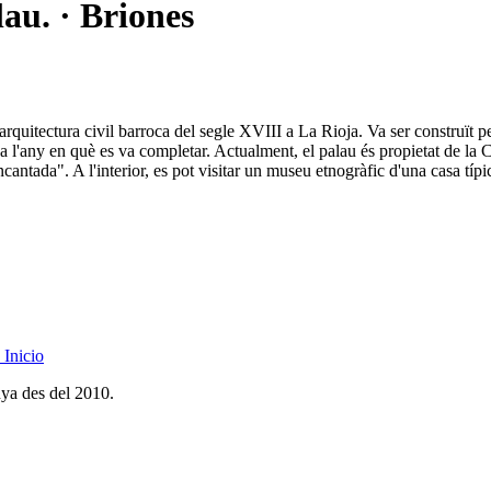
au. · Briones
arquitectura civil barroca del segle XVIII a La Rioja. Va ser construït p
a a l'any en què es va completar. Actualment, el palau és propietat de l
ntada". A l'interior, es pot visitar un museu etnogràfic d'una casa típ
Inicio
nya des del 2010.