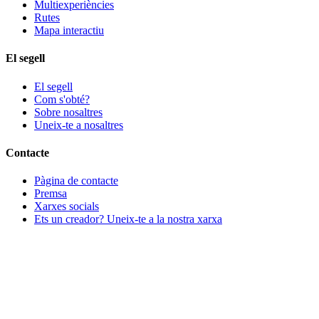
Multiexperiències
Rutes
Mapa interactiu
El segell
El segell
Com s'obté?
Sobre nosaltres
Uneix-te a nosaltres
Contacte
Pàgina de contacte
Premsa
Xarxes socials
Ets un creador? Uneix-te a la nostra xarxa