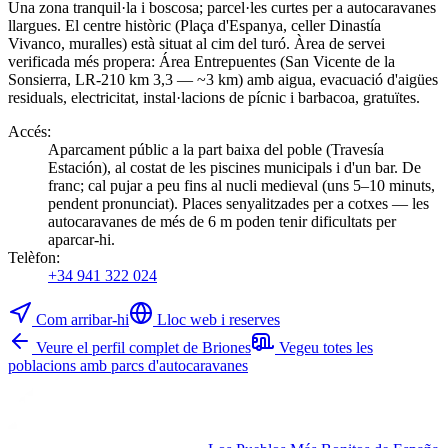
Una zona tranquil·la i boscosa; parcel·les curtes per a autocaravanes
llargues. El centre històric (Plaça d'Espanya, celler Dinastía
Vivanco, muralles) està situat al cim del turó. Àrea de servei
verificada més propera: Área Entrepuentes (San Vicente de la
Sonsierra, LR-210 km 3,3 — ~3 km) amb aigua, evacuació d'aigües
residuals, electricitat, instal·lacions de pícnic i barbacoa, gratuïtes.
Accés
:
Aparcament públic a la part baixa del poble (Travesía
Estación), al costat de les piscines municipals i d'un bar. De
franc; cal pujar a peu fins al nucli medieval (uns 5–10 minuts,
pendent pronunciat). Places senyalitzades per a cotxes — les
autocaravanes de més de 6 m poden tenir dificultats per
aparcar-hi.
Telèfon
:
+34 941 322 024
Com arribar-hi
Lloc web i reserves
Veure el perfil complet de Briones
Vegeu totes les
poblacions amb parcs d'autocaravanes