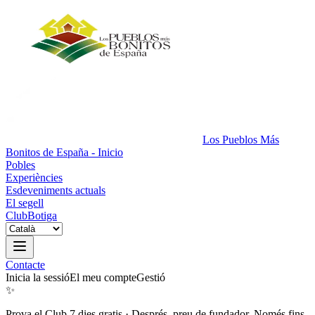
Los Pueblos Más
Bonitos de España - Inicio
Pobles
Experiències
Esdeveniments actuals
El segell
Club
Botiga
Contacte
Inicia la sessió
El meu compte
Gestió
✨
Prova el Club 7 dies gratis
·
Després, preu de fundador. Només fins