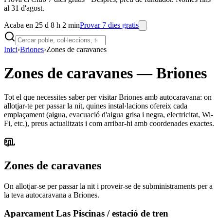
al 31 d'agost.
Acaba en 25 d 8 h 2 min
Provar 7 dies gratis
Inici
›
Briones
›
Zones de caravanes
Zones de caravanes
—
Briones
Tot el que necessites saber per visitar Briones amb autocaravana: on
allotjar-te per passar la nit, quines instal·lacions ofereix cada
emplaçament (aigua, evacuació d'aigua grisa i negra, electricitat, Wi-
Fi, etc.), preus actualitzats i com arribar-hi amb coordenades exactes.
Zones de caravanes
On allotjar-se per passar la nit i proveir-se de subministraments per a
la teva autocaravana a Briones.
Aparcament Las Piscinas / estació de tren