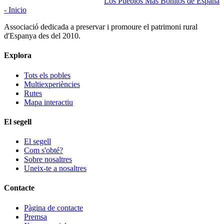
Los Pueblos Más Bonitos de España
- Inicio
Associació dedicada a preservar i promoure el patrimoni rural
d'Espanya des del 2010.
Explora
Tots els pobles
Multiexperiències
Rutes
Mapa interactiu
El segell
El segell
Com s'obté?
Sobre nosaltres
Uneix-te a nosaltres
Contacte
Pàgina de contacte
Premsa