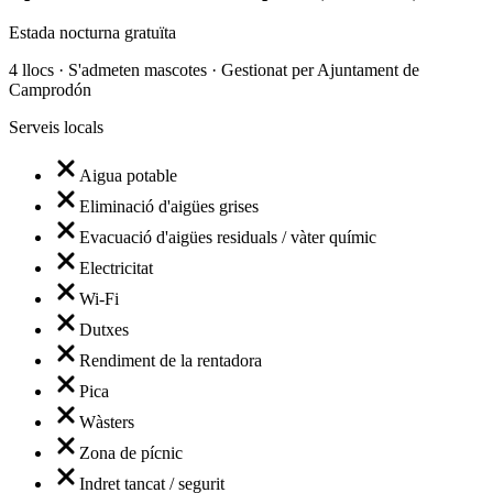
Estada nocturna gratuïta
4 llocs · S'admeten mascotes · Gestionat per Ajuntament de
Camprodón
Serveis locals
Aigua potable
Eliminació d'aigües grises
Evacuació d'aigües residuals / vàter químic
Electricitat
Wi-Fi
Dutxes
Rendiment de la rentadora
Pica
Wàsters
Zona de pícnic
Indret tancat / segurit