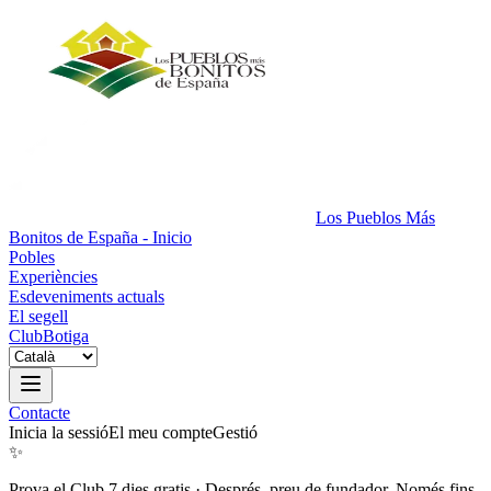
Los Pueblos Más
Bonitos de España - Inicio
Pobles
Experiències
Esdeveniments actuals
El segell
Club
Botiga
Contacte
Inicia la sessió
El meu compte
Gestió
✨
Prova el Club 7 dies gratis
·
Després, preu de fundador. Només fins