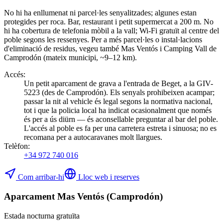
No hi ha enllumenat ni parcel·les senyalitzades; algunes estan
protegides per roca. Bar, restaurant i petit supermercat a 200 m. No
hi ha cobertura de telefonia mòbil a la vall; Wi-Fi gratuït al centre del
poble segons les ressenyes. Per a més parcel·les o instal·lacions
d'eliminació de residus, vegeu també Mas Ventós i Camping Vall de
Camprodón (mateix municipi, ~9–12 km).
Accés
:
Un petit aparcament de grava a l'entrada de Beget, a la GIV-
5223 (des de Camprodón). Els senyals prohibeixen acampar;
passar la nit al vehicle és legal segons la normativa nacional,
tot i que la policia local ha indicat ocasionalment que només
és per a ús diürn — és aconsellable preguntar al bar del poble.
L'accés al poble es fa per una carretera estreta i sinuosa; no es
recomana per a autocaravanes molt llargues.
Telèfon
:
+34 972 740 016
Com arribar-hi
Lloc web i reserves
Aparcament Mas Ventós (Camprodón)
Estada nocturna gratuïta