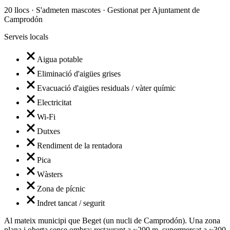
20 llocs · S'admeten mascotes · Gestionat per Ajuntament de
Camprodón
Serveis locals
Aigua potable
Eliminació d'aigües grises
Evacuació d'aigües residuals / vàter químic
Electricitat
Wi-Fi
Dutxes
Rendiment de la rentadora
Pica
Wàsters
Zona de pícnic
Indret tancat / segurit
Al mateix municipi que Beget (un nucli de Camprodón). Una zona
plana i oberta sense ombra; restaurant a ~200 m, supermercat a ~300