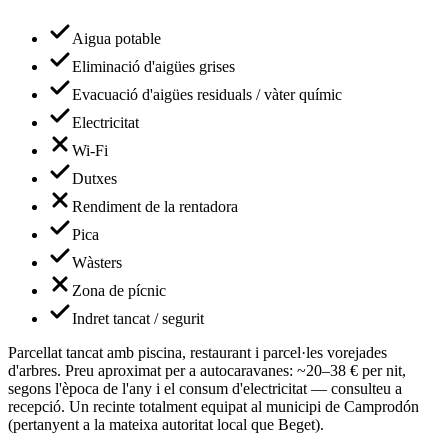
Aigua potable
Eliminació d'aigües grises
Evacuació d'aigües residuals / vàter químic
Electricitat
Wi-Fi
Dutxes
Rendiment de la rentadora
Pica
Wàsters
Zona de pícnic
Indret tancat / segurit
Parcellat tancat amb piscina, restaurant i parcel·les vorejades
d'arbres. Preu aproximat per a autocaravanes: ~20–38 € per nit,
segons l'època de l'any i el consum d'electricitat — consulteu a
recepció. Un recinte totalment equipat al municipi de Camprodón
(pertanyent a la mateixa autoritat local que Beget).