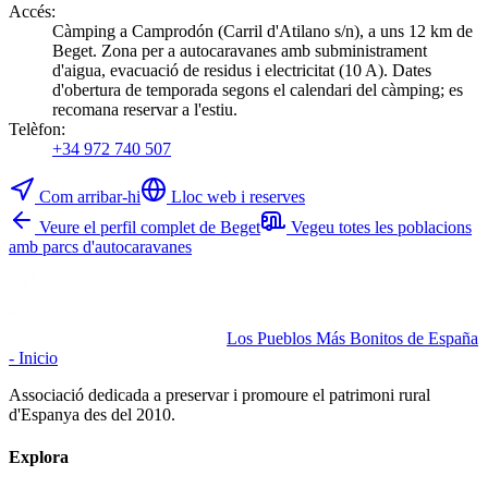
Accés
:
Càmping a Camprodón (Carril d'Atilano s/n), a uns 12 km de
Beget. Zona per a autocaravanes amb subministrament
d'aigua, evacuació de residus i electricitat (10 A). Dates
d'obertura de temporada segons el calendari del càmping; es
recomana reservar a l'estiu.
Telèfon
:
+34 972 740 507
Com arribar-hi
Lloc web i reserves
Veure el perfil complet de Beget
Vegeu totes les poblacions
amb parcs d'autocaravanes
Los Pueblos Más Bonitos de España
- Inicio
Associació dedicada a preservar i promoure el patrimoni rural
d'Espanya des del 2010.
Explora