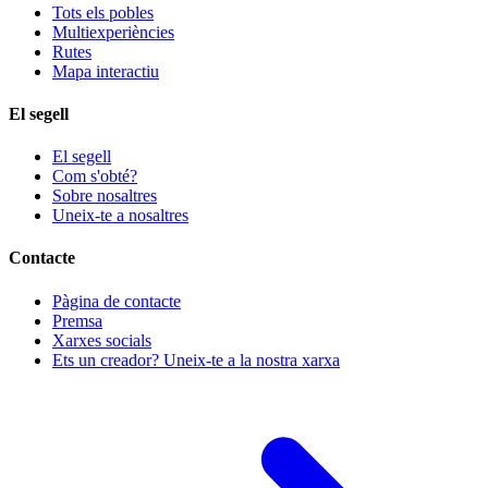
Tots els pobles
Multiexperiències
Rutes
Mapa interactiu
El segell
El segell
Com s'obté?
Sobre nosaltres
Uneix-te a nosaltres
Contacte
Pàgina de contacte
Premsa
Xarxes socials
Ets un creador? Uneix-te a la nostra xarxa