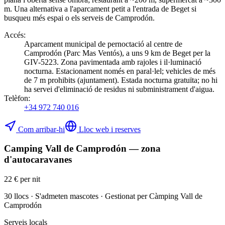
m. Una alternativa a l'aparcament petit a l'entrada de Beget si
busqueu més espai o els serveis de Camprodón.
Accés
:
Aparcament municipal de pernoctació al centre de
Camprodón (Parc Mas Ventós), a uns 9 km de Beget per la
GIV-5223. Zona pavimentada amb rajoles i il·luminació
nocturna. Estacionament només en paral·lel; vehicles de més
de 7 m prohibits (ajuntament). Estada nocturna gratuïta; no hi
ha servei d'eliminació de residus ni subministrament d'aigua.
Telèfon
:
+34 972 740 016
Com arribar-hi
Lloc web i reserves
Camping Vall de Camprodón — zona
d'autocaravanes
22 € per nit
30 llocs · S'admeten mascotes · Gestionat per Càmping Vall de
Camprodón
Serveis locals