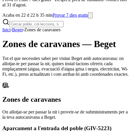
al 31 d'agost.
Acaba en 22 d 22 h 35 min
Provar 7 dies gratis
Inici
›
Beget
›
Zones de caravanes
Zones de caravanes
—
Beget
Tot el que necessites saber per visitar Beget amb autocaravana: on
allotjar-te per passar la nit, quines instal·lacions ofereix cada
emplaçament (aigua, evacuació d'aigua grisa i negra, electricitat, Wi-
Fi, etc.), preus actualitzats i com arribar-hi amb coordenades exactes.
Zones de caravanes
On allotjar-se per passar la nit i proveir-se de subministraments per a
la teva autocaravana a Beget.
Aparcament a l'entrada del poble (GIV-5223)