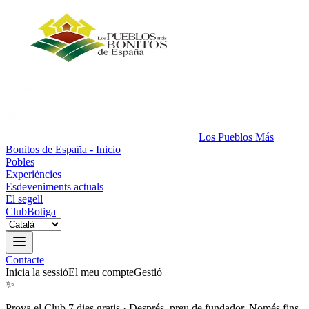
Los Pueblos Más
Bonitos de España - Inicio
Pobles
Experiències
Esdeveniments actuals
El segell
Club
Botiga
Contacte
Inicia la sessió
El meu compte
Gestió
✨
Prova el Club 7 dies gratis
·
Després, preu de fundador. Només fins