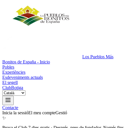
Los Pueblos Más
Bonitos de España - Inicio
Pobles
Experiències
Esdeveniments actuals
El segell
Club
Botiga
Contacte
Inicia la sessió
El meu compte
Gestió
✨
Prova el Club 7 dies gratis
·
Després, preu de fundador. Només fins