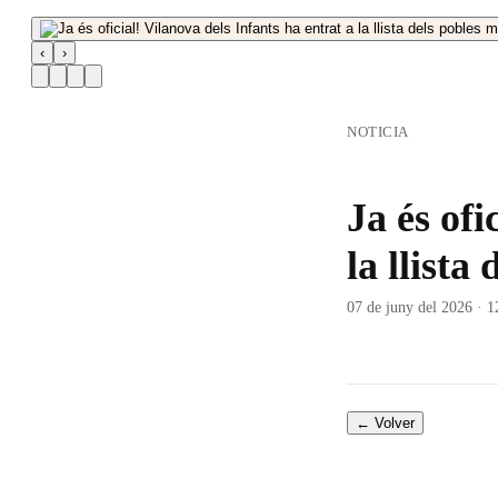
‹
›
NOTICIA
Ja és ofi
la llista
07 de juny del 2026 · 1
← Volver