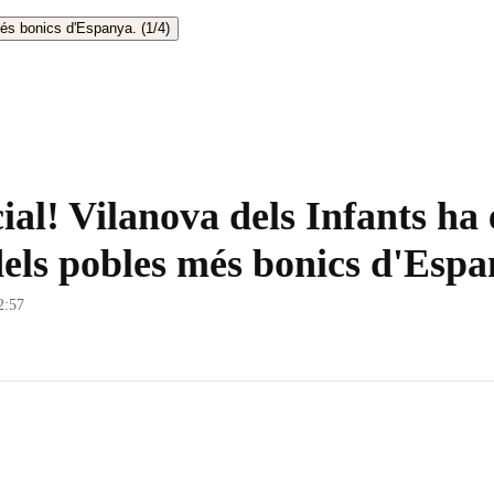
cial! Vilanova dels Infants ha 
 dels pobles més bonics d'Espa
2:57