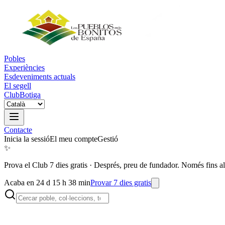
Pobles
Experiències
Esdeveniments actuals
El segell
Club
Botiga
Contacte
Inicia la sessió
El meu compte
Gestió
✨
Prova el Club 7 dies gratis
·
Després, preu de fundador. Només fins al
Acaba en 24 d 15 h 38 min
Provar 7 dies gratis