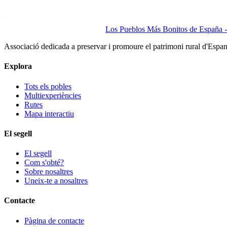
Los Pueblos Más Bonitos de España - 
Associació dedicada a preservar i promoure el patrimoni rural d'Espa
Explora
Tots els pobles
Multiexperiències
Rutes
Mapa interactiu
El segell
El segell
Com s'obté?
Sobre nosaltres
Uneix-te a nosaltres
Contacte
Pàgina de contacte