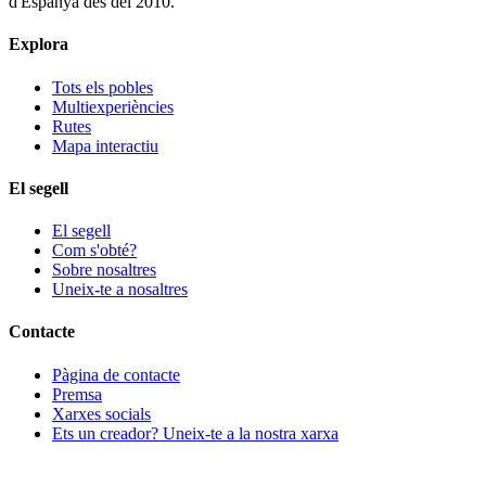
d'Espanya des del 2010.
Explora
Tots els pobles
Multiexperiències
Rutes
Mapa interactiu
El segell
El segell
Com s'obté?
Sobre nosaltres
Uneix-te a nosaltres
Contacte
Pàgina de contacte
Premsa
Xarxes socials
Ets un creador? Uneix-te a la nostra xarxa