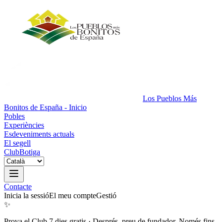
Los Pueblos Más
Bonitos de España - Inicio
Pobles
Experiències
Esdeveniments actuals
El segell
Club
Botiga
Contacte
Inicia la sessió
El meu compte
Gestió
✨
Prova el Club 7 dies gratis
·
Després, preu de fundador. Només fins