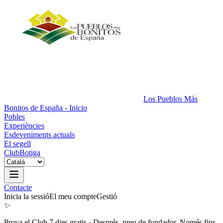
Los Pueblos Más
Bonitos de España - Inicio
Pobles
Experiències
Esdeveniments actuals
El segell
Club
Botiga
Contacte
Inicia la sessió
El meu compte
Gestió
✨
Prova el Club 7 dies gratis
·
Després, preu de fundador. Només fins