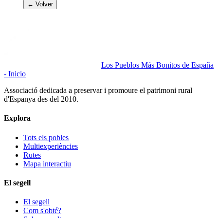
← Volver
Los Pueblos Más Bonitos de España
- Inicio
Associació dedicada a preservar i promoure el patrimoni rural
d'Espanya des del 2010.
Explora
Tots els pobles
Multiexperiències
Rutes
Mapa interactiu
El segell
El segell
Com s'obté?