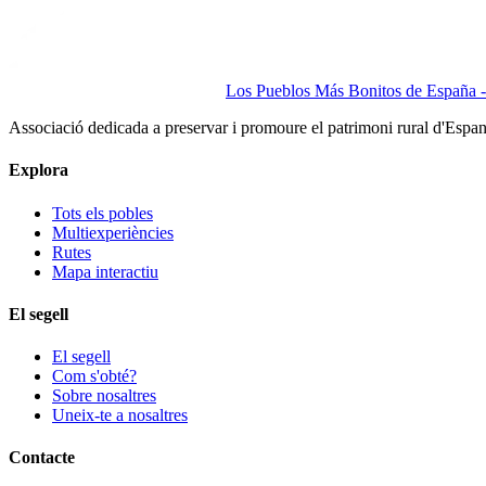
Los Pueblos Más Bonitos de España - 
Associació dedicada a preservar i promoure el patrimoni rural d'Espa
Explora
Tots els pobles
Multiexperiències
Rutes
Mapa interactiu
El segell
El segell
Com s'obté?
Sobre nosaltres
Uneix-te a nosaltres
Contacte