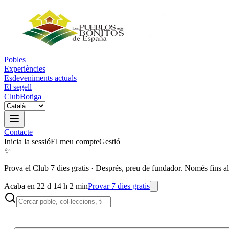
Pobles
Experiències
Esdeveniments actuals
El segell
Club
Botiga
Contacte
Inicia la sessió
El meu compte
Gestió
✨
Prova el Club 7 dies gratis
·
Després, preu de fundador. Només fins al
Acaba en 22 d 14 h 2 min
Provar 7 dies gratis