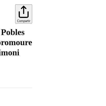
Compartir
 Pobles
 promoure
rimoni