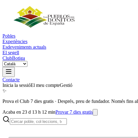
Pobles
Experiències
Esdeveniments actuals
El segell
Club
Botiga
Contacte
Inicia la sessió
El meu compte
Gestió
✨
Prova el Club 7 dies gratis
·
Després, preu de fundador. Només fins al
Acaba en 23 d 13 h 12 min
Provar 7 dies gratis