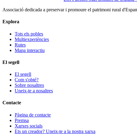
Associació dedicada a preservar i promoure el patrimoni rural d'Espa
Explora
Tots els pobles
Multiexperiències
Rutes
Mapa interactiu
El segell
El segell
Com s'obté?
Sobre nosaltres
Uneix-te a nosaltres
Contacte
Pàgina de contacte
Premsa
Xarxes socials
Ets un creador? Uneix-te a la nostra xarxa