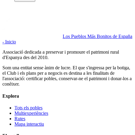
Los Pueblos Más Bonitos de España
- Inicio
Associació dedicada a preservar i promoure el patrimoni rural
d'Espanya des del 2010.
Som una entitat sense ànim de lucre. El que s'ingressa per la botiga,
el Club i els plans per a negocis es destina a les finalitats de
l'associació: certificar pobles, conservar-ne el patrimoni i donar-los a
conèixer.
Explora
Tots els pobles
Multiexperiències
Rutes
Mapa interactiu