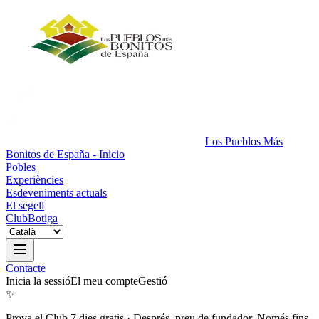
Los Pueblos Más
Bonitos de España - Inicio
Pobles
Experiències
Esdeveniments actuals
El segell
Club
Botiga
Contacte
Inicia la sessió
El meu compte
Gestió
✨
Prova el Club 7 dies gratis
·
Després, preu de fundador. Només fins