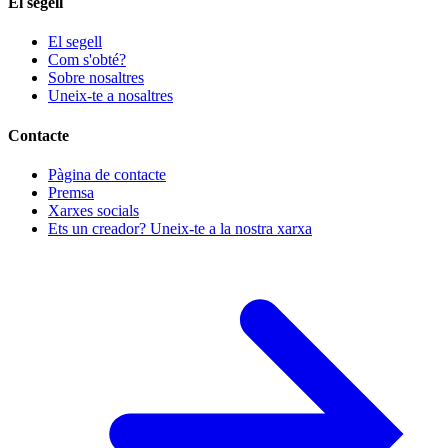
El segell
El segell
Com s'obté?
Sobre nosaltres
Uneix-te a nosaltres
Contacte
Pàgina de contacte
Premsa
Xarxes socials
Ets un creador? Uneix-te a la nostra xarxa