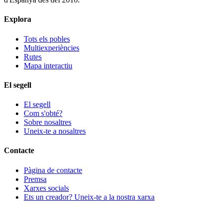
Explora
Tots els pobles
Multiexperiències
Rutes
Mapa interactiu
El segell
El segell
Com s'obté?
Sobre nosaltres
Uneix-te a nosaltres
Contacte
Pàgina de contacte
Premsa
Xarxes socials
Ets un creador? Uneix-te a la nostra xarxa