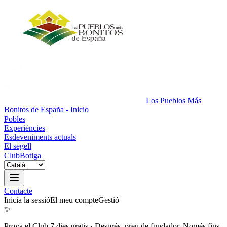
Los Pueblos Más
Bonitos de España - Inicio
Pobles
Experiències
Esdeveniments actuals
El segell
Club
Botiga
Contacte
Inicia la sessió
El meu compte
Gestió
✨
Prova el Club 7 dies gratis
·
Després, preu de fundador. Només fins