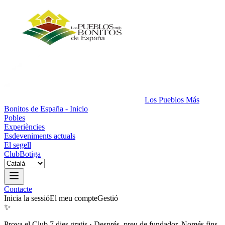
Los Pueblos Más
Bonitos de España - Inicio
Pobles
Experiències
Esdeveniments actuals
El segell
Club
Botiga
Contacte
Inicia la sessió
El meu compte
Gestió
✨
Prova el Club 7 dies gratis
·
Després, preu de fundador. Només fins