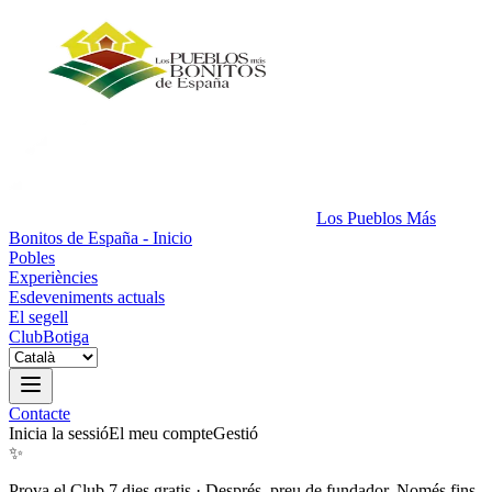
Los Pueblos Más
Bonitos de España - Inicio
Pobles
Experiències
Esdeveniments actuals
El segell
Club
Botiga
Contacte
Inicia la sessió
El meu compte
Gestió
✨
Prova el Club 7 dies gratis
·
Després, preu de fundador. Només fins