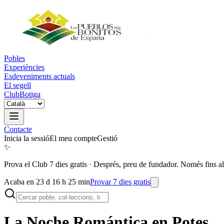
Pobles
Experiències
Esdeveniments actuals
El segell
Club
Botiga
Contacte
Inicia la sessió
El meu compte
Gestió
✨
Prova el Club 7 dies gratis
·
Després, preu de fundador. Només fins al
Acaba en 23 d 16 h 25 min
Provar 7 dies gratis
La Noche Romántica en
Potes