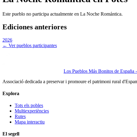
Este pueblo no participa actualmente en La Noche Romántica.
Ediciones anteriores
2026
← Ver pueblos participantes
Los Pueblos Más Bonitos de España - 
Associació dedicada a preservar i promoure el patrimoni rural d'Espa
Explora
Tots els pobles
Multiexperiències
Rutes
Mapa interactiu
El segell