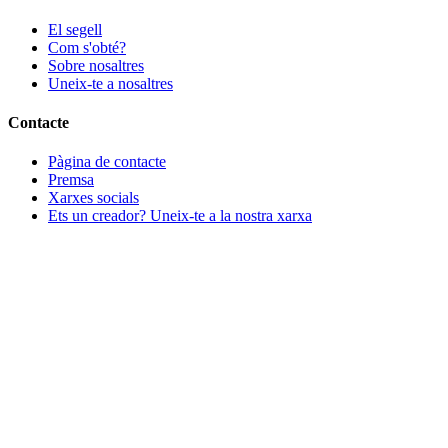
El segell
Com s'obté?
Sobre nosaltres
Uneix-te a nosaltres
Contacte
Pàgina de contacte
Premsa
Xarxes socials
Ets un creador? Uneix-te a la nostra xarxa