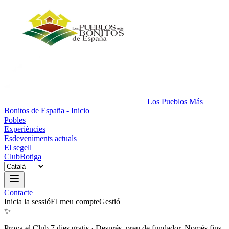
Los Pueblos Más
Bonitos de España - Inicio
Pobles
Experiències
Esdeveniments actuals
El segell
Club
Botiga
Contacte
Inicia la sessió
El meu compte
Gestió
✨
Prova el Club 7 dies gratis
·
Després, preu de fundador. Només fins