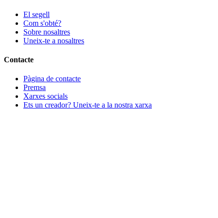
El segell
Com s'obté?
Sobre nosaltres
Uneix-te a nosaltres
Contacte
Pàgina de contacte
Premsa
Xarxes socials
Ets un creador? Uneix-te a la nostra xarxa