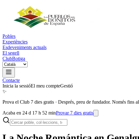
Pobles
Experiències
Esdeveniments actuals
El segell
Club
Botiga
Contacte
Inicia la sessió
El meu compte
Gestió
✨
Prova el Club 7 dies gratis
·
Després, preu de fundador. Només fins al
Acaba en 24 d 17 h 52 min
Provar 7 dies gratis
La Noche Romántica en
Genalg