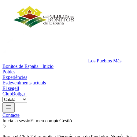
Los Pueblos Más
Bonitos de España - Inicio
Pobles
Experiències
Esdeveniments actuals
El segell
Club
Botiga
Contacte
Inicia la sessió
El meu compte
Gestió
✨
Prova el Club 7 dies gratis
·
Després, preu de fundador. Només fins