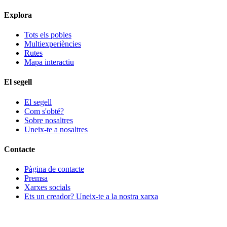
Explora
Tots els pobles
Multiexperiències
Rutes
Mapa interactiu
El segell
El segell
Com s'obté?
Sobre nosaltres
Uneix-te a nosaltres
Contacte
Pàgina de contacte
Premsa
Xarxes socials
Ets un creador? Uneix-te a la nostra xarxa