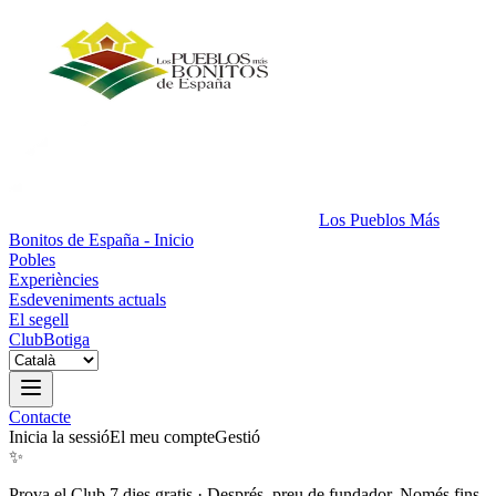
Los Pueblos Más
Bonitos de España - Inicio
Pobles
Experiències
Esdeveniments actuals
El segell
Club
Botiga
Contacte
Inicia la sessió
El meu compte
Gestió
✨
Prova el Club 7 dies gratis
·
Després, preu de fundador. Només fins