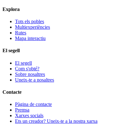
Explora
Tots els pobles
Multiexperiències
Rutes
Mapa interactiu
El segell
El segell
Com s'obté?
Sobre nosaltres
Uneix-te a nosaltres
Contacte
Pàgina de contacte
Premsa
Xarxes socials
Ets un creador? Uneix-te a la nostra xarxa