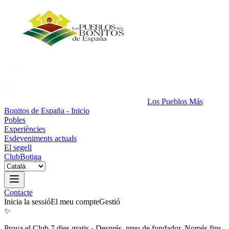
Los Pueblos Más
Bonitos de España - Inicio
Pobles
Experiències
Esdeveniments actuals
El segell
Club
Botiga
Contacte
Inicia la sessió
El meu compte
Gestió
✨
Prova el Club 7 dies gratis
·
Després, preu de fundador. Només fins