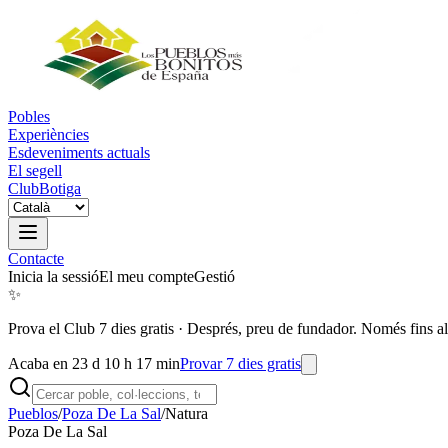
Pobles
Experiències
Esdeveniments actuals
El segell
Club
Botiga
Contacte
Inicia la sessió
El meu compte
Gestió
✨
Prova el Club 7 dies gratis
·
Després, preu de fundador. Només fins al
Acaba en 23 d 10 h 17 min
Provar 7 dies gratis
Pueblos
/
Poza De La Sal
/
Natura
Poza De La Sal