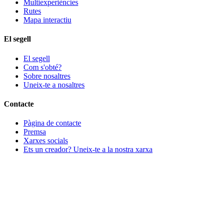
Multiexperiències
Rutes
Mapa interactiu
El segell
El segell
Com s'obté?
Sobre nosaltres
Uneix-te a nosaltres
Contacte
Pàgina de contacte
Premsa
Xarxes socials
Ets un creador? Uneix-te a la nostra xarxa