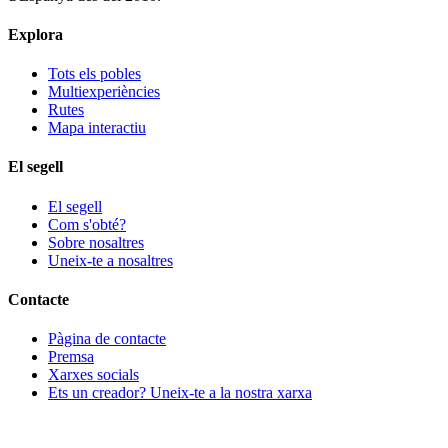
Explora
Tots els pobles
Multiexperiències
Rutes
Mapa interactiu
El segell
El segell
Com s'obté?
Sobre nosaltres
Uneix-te a nosaltres
Contacte
Pàgina de contacte
Premsa
Xarxes socials
Ets un creador? Uneix-te a la nostra xarxa