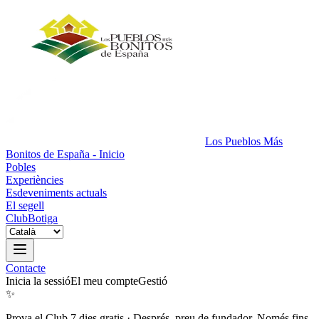
Los Pueblos Más
Bonitos de España - Inicio
Pobles
Experiències
Esdeveniments actuals
El segell
Club
Botiga
Contacte
Inicia la sessió
El meu compte
Gestió
✨
Prova el Club 7 dies gratis
·
Després, preu de fundador. Només fins