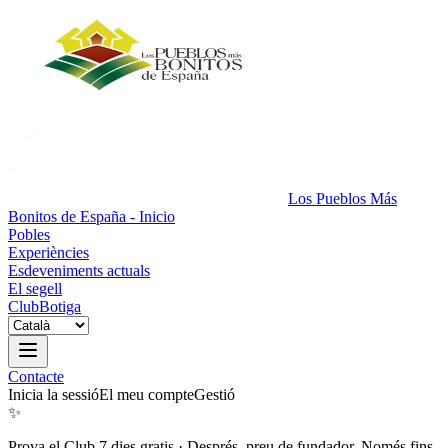
Los Pueblos Más
Bonitos de España - Inicio
Pobles
Experiències
Esdeveniments actuals
El segell
Club
Botiga
Contacte
Inicia la sessió
El meu compte
Gestió
✨
Prova el Club 7 dies gratis
·
Després, preu de fundador. Només fins