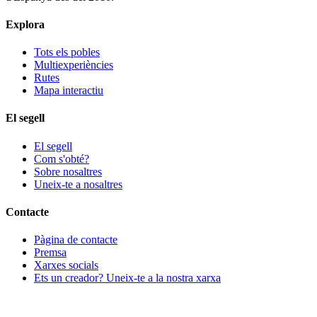
Explora
Tots els pobles
Multiexperiències
Rutes
Mapa interactiu
El segell
El segell
Com s'obté?
Sobre nosaltres
Uneix-te a nosaltres
Contacte
Pàgina de contacte
Premsa
Xarxes socials
Ets un creador? Uneix-te a la nostra xarxa