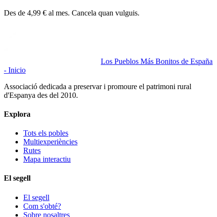
Des de 4,99 € al mes. Cancela quan vulguis.
Los Pueblos Más Bonitos de España
- Inicio
Associació dedicada a preservar i promoure el patrimoni rural
d'Espanya des del 2010.
Explora
Tots els pobles
Multiexperiències
Rutes
Mapa interactiu
El segell
El segell
Com s'obté?
Sobre nosaltres