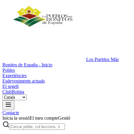
Los Pueblos Más
Bonitos de España - Inicio
Pobles
Experiències
Esdeveniments actuals
El segell
Club
Botiga
Contacte
Inicia la sessió
El meu compte
Gestió