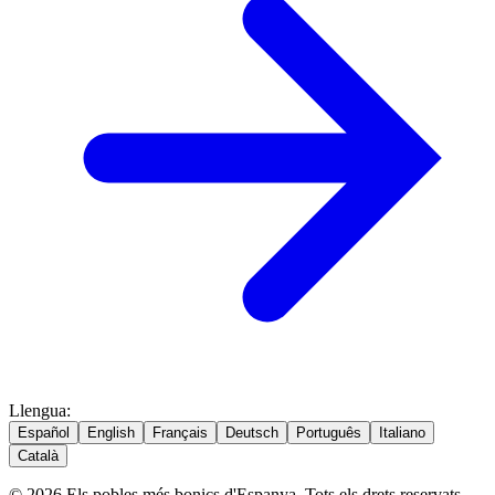
Llengua
:
Español
English
Français
Deutsch
Português
Italiano
Català
© 2026 Els pobles més bonics d'Espanya. Tots els drets reservats.