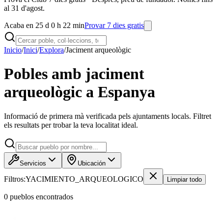
al 31 d'agost.
Acaba en 25 d 0 h 22 min
Provar 7 dies gratis
Inicio
/
Inici
/
Explora
/
Jaciment arqueològic
Pobles amb jaciment
arqueològic a Espanya
Informació de primera mà verificada pels ajuntaments locals. Filtret
els resultats per trobar la teva localitat ideal.
Servicios
Ubicación
Filtros:
YACIMIENTO_ARQUEOLOGICO
Limpiar todo
0
pueblo
s
encontrado
s