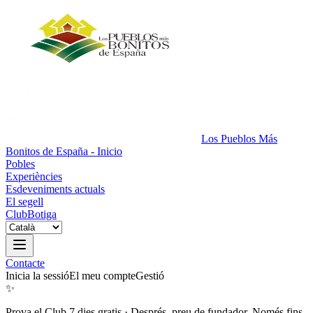
Los Pueblos Más
Bonitos de España - Inicio
Pobles
Experiències
Esdeveniments actuals
El segell
Club
Botiga
Contacte
Inicia la sessió
El meu compte
Gestió
✨
Prova el Club 7 dies gratis
·
Després, preu de fundador. Només fins