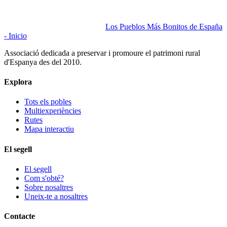
Los Pueblos Más Bonitos de España
- Inicio
Associació dedicada a preservar i promoure el patrimoni rural
d'Espanya des del 2010.
Explora
Tots els pobles
Multiexperiències
Rutes
Mapa interactiu
El segell
El segell
Com s'obté?
Sobre nosaltres
Uneix-te a nosaltres
Contacte