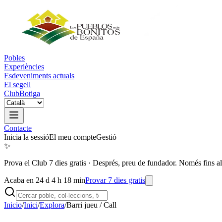
Pobles
Experiències
Esdeveniments actuals
El segell
Club
Botiga
Contacte
Inicia la sessió
El meu compte
Gestió
✨
Prova el Club 7 dies gratis
·
Després, preu de fundador. Només fins al
Acaba en 24 d 4 h 18 min
Provar 7 dies gratis
Inicio
/
Inici
/
Explora
/
Barri jueu / Call