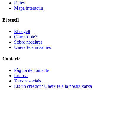
Rutes
Mapa interactiu
El segell
El segell
Com s'obté?
Sobre nosaltres
Uneix-te a nosaltres
Contacte
Pàgina de contacte
Premsa
Xarxes socials
Ets un creador? Uneix-te a la nostra xarxa