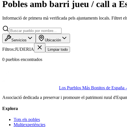
Pobles amb barri jueu / call a 
Informació de primera mà verificada pels ajuntaments locals. Filtret els r
Servicios
Ubicación
Filtros:
JUDERIA
Limpiar todo
0
pueblo
s
encontrado
s
Los Pueblos Más Bonitos de España - 
Associació dedicada a preservar i promoure el patrimoni rural d'Espa
Explora
Tots els pobles
Multiexperiències