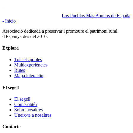
Los Pueblos Más Bonitos de España
- Inicio
Associació dedicada a preservar i promoure el patrimoni rural
d'Espanya des del 2010.
Explora
Tots els pobles
Multiexperiències
Rutes
Mapa interactiu
El segell
El segell
Com s'obté?
Sobre nosaltres
Uneix-te a nosaltres
Contacte