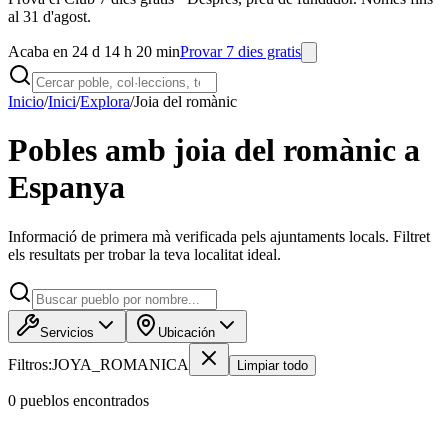
al 31 d'agost.
Acaba en 24 d 14 h 20 min
Provar 7 dies gratis
Inicio
/
Inici
/
Explora
/
Joia del romànic
Pobles amb joia del romànic a
Espanya
Informació de primera mà verificada pels ajuntaments locals. Filtret
els resultats per trobar la teva localitat ideal.
Servicios
Ubicación
Filtros:
JOYA_ROMANICA
Limpiar todo
0
pueblo
s
encontrado
s