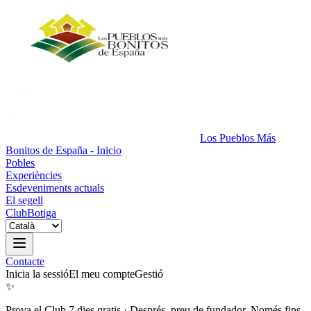
Los Pueblos Más
Bonitos de España - Inicio
Pobles
Experiències
Esdeveniments actuals
El segell
Club
Botiga
Contacte
Inicia la sessió
El meu compte
Gestió
✨
Prova el Club 7 dies gratis
·
Després, preu de fundador. Només fins