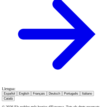
Llengua
:
Español
English
Français
Deutsch
Português
Italiano
Català
© 2026 Els pobles més bonics d'Espanya. Tots els drets reservats.