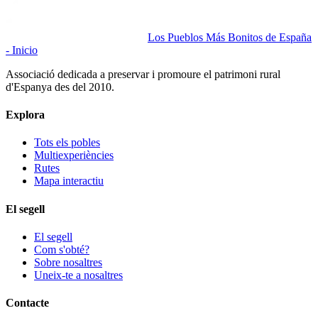
Los Pueblos Más Bonitos de España
- Inicio
Associació dedicada a preservar i promoure el patrimoni rural
d'Espanya des del 2010.
Explora
Tots els pobles
Multiexperiències
Rutes
Mapa interactiu
El segell
El segell
Com s'obté?
Sobre nosaltres
Uneix-te a nosaltres
Contacte