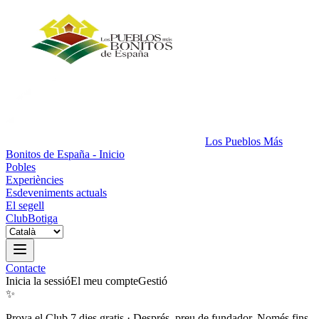
Los Pueblos Más
Bonitos de España - Inicio
Pobles
Experiències
Esdeveniments actuals
El segell
Club
Botiga
Contacte
Inicia la sessió
El meu compte
Gestió
✨
Prova el Club 7 dies gratis
·
Després, preu de fundador. Només fins