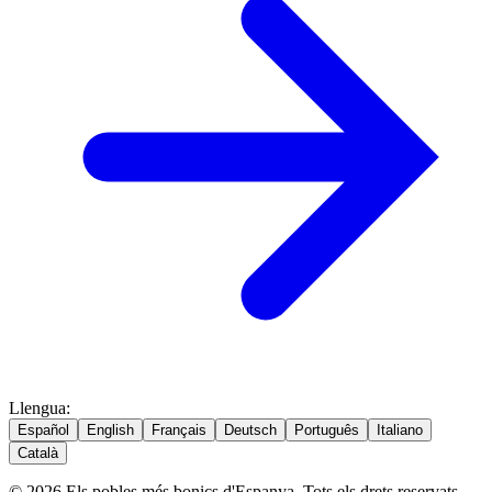
Llengua
:
Español
English
Français
Deutsch
Português
Italiano
Català
© 2026 Els pobles més bonics d'Espanya. Tots els drets reservats.