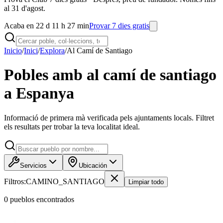
al 31 d'agost.
Acaba en 22 d 11 h 27 min
Provar 7 dies gratis
Inicio
/
Inici
/
Explora
/
Al Camí de Santiago
Pobles amb al camí de santiago
a Espanya
Informació de primera mà verificada pels ajuntaments locals. Filtret
els resultats per trobar la teva localitat ideal.
Servicios
Ubicación
Filtros:
CAMINO_SANTIAGO
Limpiar todo
0
pueblo
s
encontrado
s