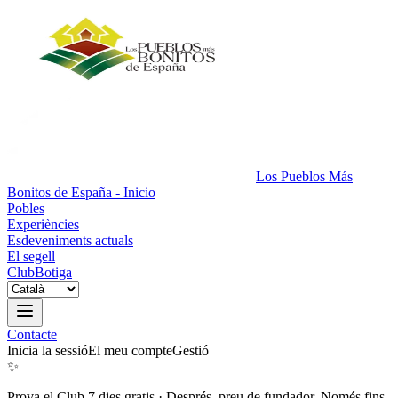
Los Pueblos Más
Bonitos de España - Inicio
Pobles
Experiències
Esdeveniments actuals
El segell
Club
Botiga
Contacte
Inicia la sessió
El meu compte
Gestió
✨
Prova el Club 7 dies gratis
·
Després, preu de fundador. Només fins