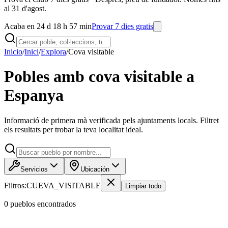
al 31 d'agost.
Acaba en 24 d 18 h 57 min
Provar 7 dies gratis
Inicio
/
Inici
/
Explora
/
Cova visitable
Pobles amb cova visitable a
Espanya
Informació de primera mà verificada pels ajuntaments locals. Filtret
els resultats per trobar la teva localitat ideal.
Servicios
Ubicación
Filtros:
CUEVA_VISITABLE
Limpiar todo
0
pueblo
s
encontrado
s