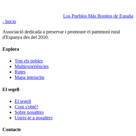
Los Pueblos Más Bonitos de España
- Inicio
Associació dedicada a preservar i promoure el patrimoni rural
d'Espanya des del 2010.
Explora
Tots els pobles
Multiexperiències
Rutes
Mapa interactiu
El segell
El segell
Com s'obté?
Sobre nosaltres
Uneix-te a nosaltres
Contacte