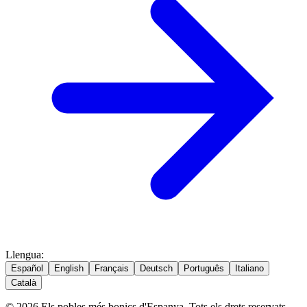
Llengua
:
Español
English
Français
Deutsch
Português
Italiano
Català
© 2026 Els pobles més bonics d'Espanya. Tots els drets reservats.