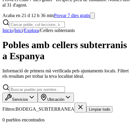
al 31 d'agost.
Acaba en 21 d 12 h 36 min
Provar 7 dies gratis
Inicio
/
Inici
/
Explora
/
Cellers subterranis
Pobles amb cellers subterranis
a Espanya
Informació de primera mà verificada pels ajuntaments locals. Filtret
els resultats per trobar la teva localitat ideal.
Servicios
Ubicación
Filtros:
BODEGA_SUBTERRANEA
Limpiar todo
0
pueblo
s
encontrado
s