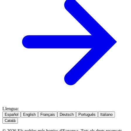
Llengua
:
Español
English
Français
Deutsch
Português
Italiano
Català
© 2026 Els pobles més bonics d'Espanya. Tots els drets reservats.