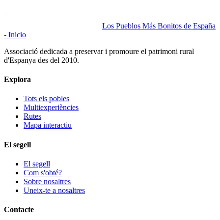
Los Pueblos Más Bonitos de España
- Inicio
Associació dedicada a preservar i promoure el patrimoni rural
d'Espanya des del 2010.
Explora
Tots els pobles
Multiexperiències
Rutes
Mapa interactiu
El segell
El segell
Com s'obté?
Sobre nosaltres
Uneix-te a nosaltres
Contacte