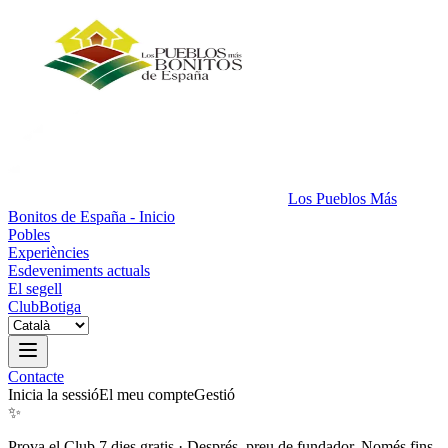
Los Pueblos Más
Bonitos de España - Inicio
Pobles
Experiències
Esdeveniments actuals
El segell
Club
Botiga
Contacte
Inicia la sessió
El meu compte
Gestió
✨
Prova el Club 7 dies gratis
·
Després, preu de fundador. Només fins