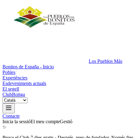
Los Pueblos Más
Bonitos de España - Inicio
Pobles
Experiències
Esdeveniments actuals
El segell
Club
Botiga
Contacte
Inicia la sessió
El meu compte
Gestió
✨
Prova el Club 7 dies gratis
·
Després, preu de fundador. Només fins