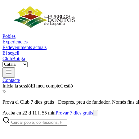
Pobles
Experiències
Esdeveniments actuals
El segell
Club
Botiga
Contacte
Inicia la sessió
El meu compte
Gestió
✨
Prova el Club 7 dies gratis
·
Després, preu de fundador. Només fins al
Acaba en 22 d 11 h 55 min
Provar 7 dies gratis