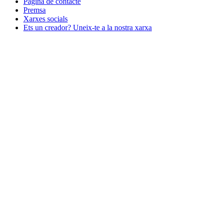
Pàgina de contacte
Premsa
Xarxes socials
Ets un creador? Uneix-te a la nostra xarxa