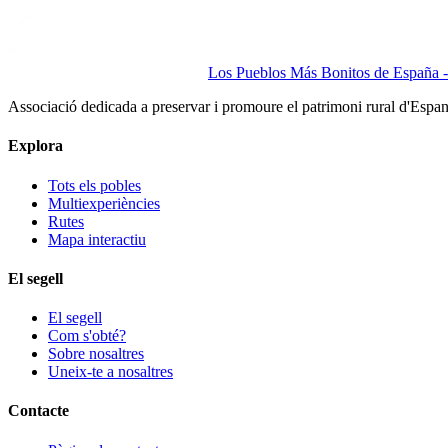
Los Pueblos Más Bonitos de España - 
Associació dedicada a preservar i promoure el patrimoni rural d'Espa
Explora
Tots els pobles
Multiexperiències
Rutes
Mapa interactiu
El segell
El segell
Com s'obté?
Sobre nosaltres
Uneix-te a nosaltres
Contacte