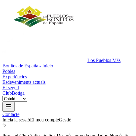
Los Pueblos Más
Bonitos de España - Inicio
Pobles
Experiències
Esdeveniments actuals
El segell
Club
Botiga
Contacte
Inicia la sessió
El meu compte
Gestió
✨
Prova el Club 7 dies gratis
·
Després, preu de fundador. Només fins