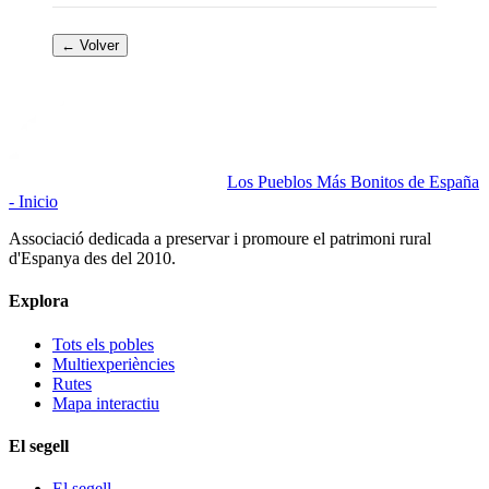
← Volver
Los Pueblos Más Bonitos de España
- Inicio
Associació dedicada a preservar i promoure el patrimoni rural
d'Espanya des del 2010.
Explora
Tots els pobles
Multiexperiències
Rutes
Mapa interactiu
El segell
El segell