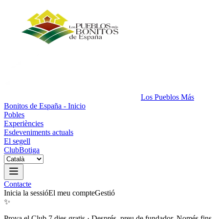
Los Pueblos Más
Bonitos de España - Inicio
Pobles
Experiències
Esdeveniments actuals
El segell
Club
Botiga
Contacte
Inicia la sessió
El meu compte
Gestió
✨
Prova el Club 7 dies gratis
·
Després, preu de fundador. Només fins