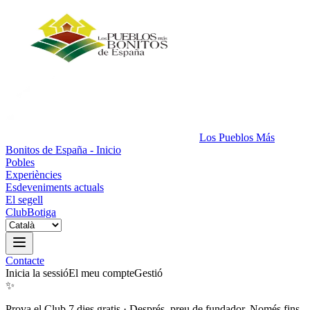
Los Pueblos Más
Bonitos de España - Inicio
Pobles
Experiències
Esdeveniments actuals
El segell
Club
Botiga
Contacte
Inicia la sessió
El meu compte
Gestió
✨
Prova el Club 7 dies gratis
·
Després, preu de fundador. Només fins