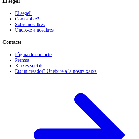
El segell
El segell
Com s'obté?
Sobre nosaltres
Uneix-te a nosaltres
Contacte
Pàgina de contacte
Premsa
Xarxes socials
Ets un creador? Uneix-te a la nostra xarxa