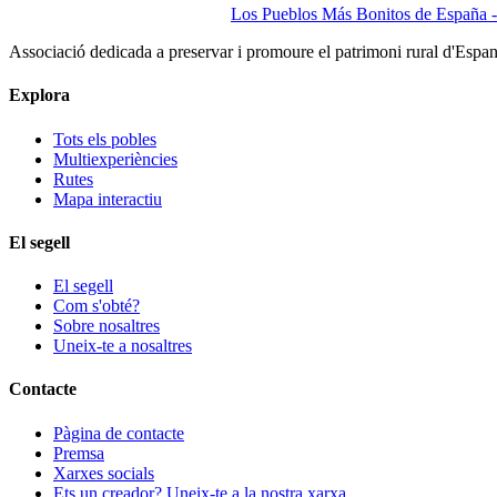
Los Pueblos Más Bonitos de España - 
Associació dedicada a preservar i promoure el patrimoni rural d'Espa
Explora
Tots els pobles
Multiexperiències
Rutes
Mapa interactiu
El segell
El segell
Com s'obté?
Sobre nosaltres
Uneix-te a nosaltres
Contacte
Pàgina de contacte
Premsa
Xarxes socials
Ets un creador? Uneix-te a la nostra xarxa