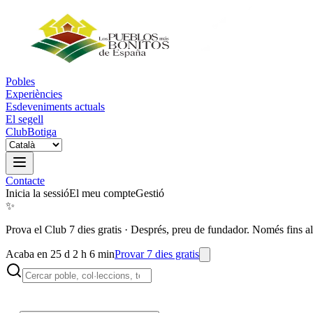
Pobles
Experiències
Esdeveniments actuals
El segell
Club
Botiga
Contacte
Inicia la sessió
El meu compte
Gestió
✨
Prova el Club 7 dies gratis
·
Després, preu de fundador. Només fins al
Acaba en 25 d 2 h 6 min
Provar 7 dies gratis