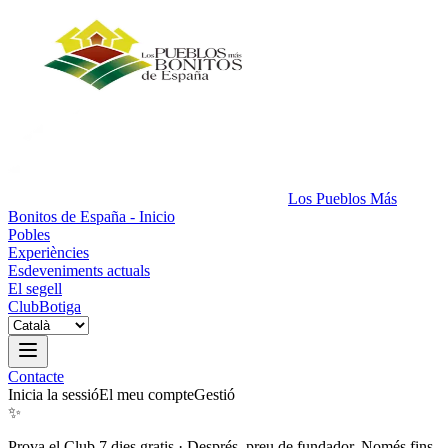
Los Pueblos Más
Bonitos de España - Inicio
Pobles
Experiències
Esdeveniments actuals
El segell
Club
Botiga
Contacte
Inicia la sessió
El meu compte
Gestió
✨
Prova el Club 7 dies gratis
·
Després, preu de fundador. Només fins