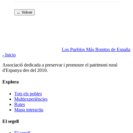
← Volver
Los Pueblos Más Bonitos de España
- Inicio
Associació dedicada a preservar i promoure el patrimoni rural
d'Espanya des del 2010.
Explora
Tots els pobles
Multiexperiències
Rutes
Mapa interactiu
El segell
El segell