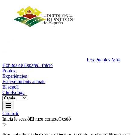
Los Pueblos Más
Bonitos de España - Inicio
Pobles
Experiències
Esdeveniments actuals
El segell
Club
Botiga
Contacte
Inicia la sessió
El meu compte
Gestió
✨
Prova el Club 7 dies gratis
·
Després, preu de fundador. Només fins