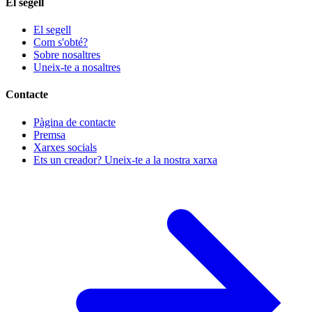
El segell
El segell
Com s'obté?
Sobre nosaltres
Uneix-te a nosaltres
Contacte
Pàgina de contacte
Premsa
Xarxes socials
Ets un creador? Uneix-te a la nostra xarxa