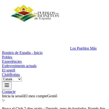
Los Pueblos Más
Bonitos de España - Inicio
Pobles
Experiències
Esdeveniments actuals
El segell
Club
Botiga
Contacte
Inicia la sessió
El meu compte
Gestió
✨
Prova el Club 7 dies gratis
·
Després, preu de fundador. Només fins