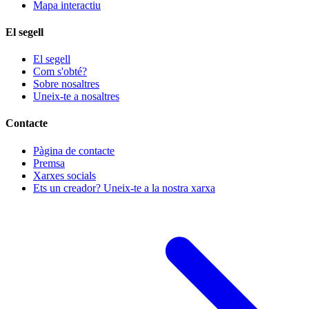
Mapa interactiu
El segell
El segell
Com s'obté?
Sobre nosaltres
Uneix-te a nosaltres
Contacte
Pàgina de contacte
Premsa
Xarxes socials
Ets un creador? Uneix-te a la nostra xarxa