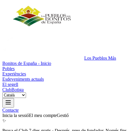
Los Pueblos Más
Bonitos de España - Inicio
Pobles
Experiències
Esdeveniments actuals
El segell
Club
Botiga
Contacte
Inicia la sessió
El meu compte
Gestió
✨
Prova el Club 7 dies gratis
·
Després, preu de fundador. Només fins