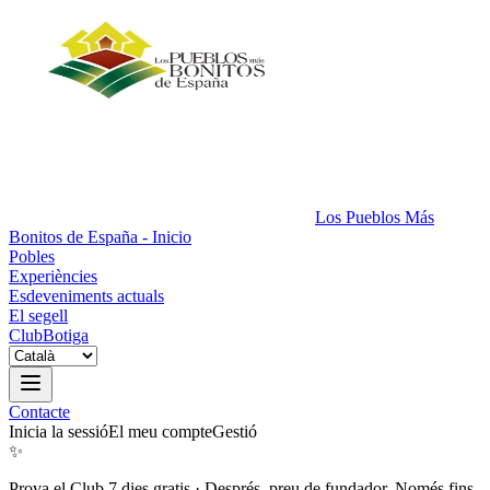
Los Pueblos Más
Bonitos de España - Inicio
Pobles
Experiències
Esdeveniments actuals
El segell
Club
Botiga
Contacte
Inicia la sessió
El meu compte
Gestió
✨
Prova el Club 7 dies gratis
·
Després, preu de fundador. Només fins