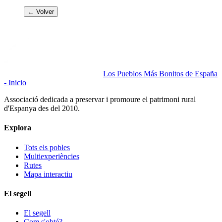
← Volver
Los Pueblos Más Bonitos de España
- Inicio
Associació dedicada a preservar i promoure el patrimoni rural
d'Espanya des del 2010.
Explora
Tots els pobles
Multiexperiències
Rutes
Mapa interactiu
El segell
El segell
Com s'obté?