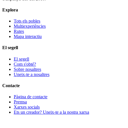
Explora
Tots els pobles
Multiexperiències
Rutes
Mapa interactiu
El segell
El segell
Com s'obté?
Sobre nosaltres
Uneix-te a nosaltres
Contacte
Pàgina de contacte
Premsa
Xarxes socials
Ets un creador? Uneix-te a la nostra xarxa