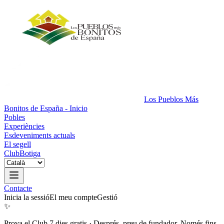
Los Pueblos Más
Bonitos de España - Inicio
Pobles
Experiències
Esdeveniments actuals
El segell
Club
Botiga
Contacte
Inicia la sessió
El meu compte
Gestió
✨
Prova el Club 7 dies gratis
·
Després, preu de fundador. Només fins