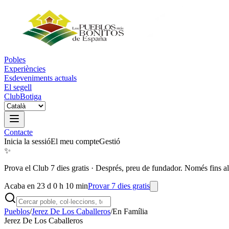
Pobles
Experiències
Esdeveniments actuals
El segell
Club
Botiga
Contacte
Inicia la sessió
El meu compte
Gestió
✨
Prova el Club 7 dies gratis
·
Després, preu de fundador. Només fins al
Acaba en 23 d 0 h 10 min
Provar 7 dies gratis
Pueblos
/
Jerez De Los Caballeros
/
En Família
Jerez De Los Caballeros