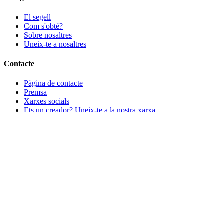
El segell
Com s'obté?
Sobre nosaltres
Uneix-te a nosaltres
Contacte
Pàgina de contacte
Premsa
Xarxes socials
Ets un creador? Uneix-te a la nostra xarxa