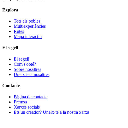
Explora
Tots els pobles
Multiexperiències
Rutes
Mapa interactiu
El segell
El segell
Com s'obté?
Sobre nosaltres
Uneix-te a nosaltres
Contacte
Pàgina de contacte
Premsa
Xarxes socials
Ets un creador? Uneix-te a la nostra xarxa