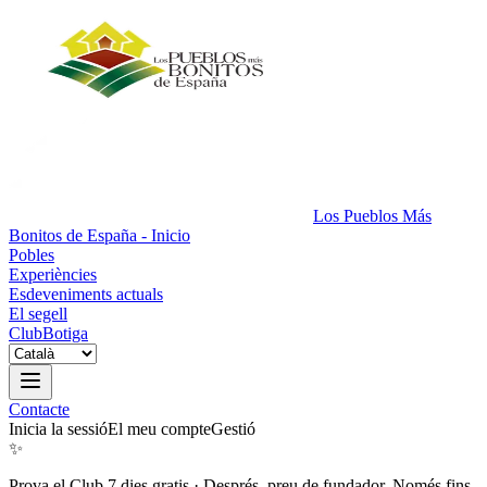
Los Pueblos Más
Bonitos de España - Inicio
Pobles
Experiències
Esdeveniments actuals
El segell
Club
Botiga
Contacte
Inicia la sessió
El meu compte
Gestió
✨
Prova el Club 7 dies gratis
·
Després, preu de fundador. Només fins