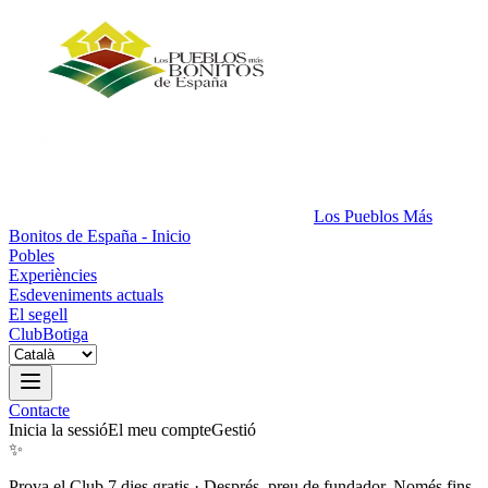
Los Pueblos Más
Bonitos de España - Inicio
Pobles
Experiències
Esdeveniments actuals
El segell
Club
Botiga
Contacte
Inicia la sessió
El meu compte
Gestió
✨
Prova el Club 7 dies gratis
·
Després, preu de fundador. Només fins