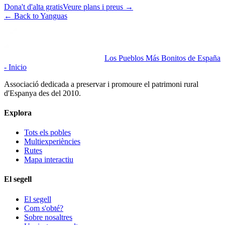
Dona't d'alta gratis
Veure plans i preus
→
←
Back to Yanguas
Los Pueblos Más Bonitos de España
- Inicio
Associació dedicada a preservar i promoure el patrimoni rural
d'Espanya des del 2010.
Explora
Tots els pobles
Multiexperiències
Rutes
Mapa interactiu
El segell
El segell
Com s'obté?
Sobre nosaltres