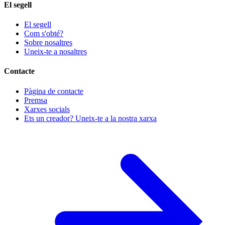
El segell
El segell
Com s'obté?
Sobre nosaltres
Uneix-te a nosaltres
Contacte
Pàgina de contacte
Premsa
Xarxes socials
Ets un creador? Uneix-te a la nostra xarxa