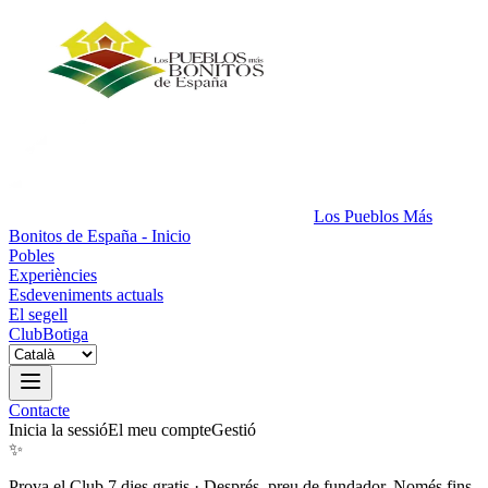
Los Pueblos Más
Bonitos de España - Inicio
Pobles
Experiències
Esdeveniments actuals
El segell
Club
Botiga
Contacte
Inicia la sessió
El meu compte
Gestió
✨
Prova el Club 7 dies gratis
·
Després, preu de fundador. Només fins