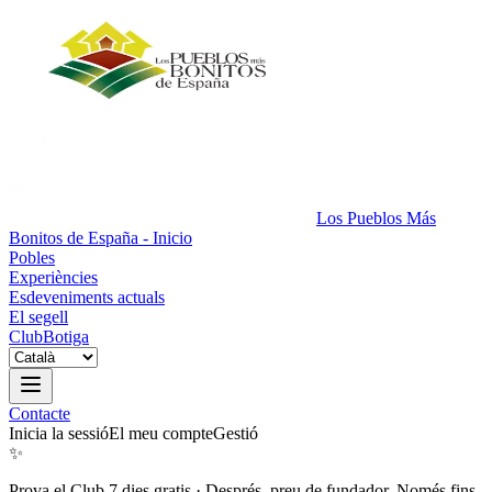
Los Pueblos Más
Bonitos de España - Inicio
Pobles
Experiències
Esdeveniments actuals
El segell
Club
Botiga
Contacte
Inicia la sessió
El meu compte
Gestió
✨
Prova el Club 7 dies gratis
·
Després, preu de fundador. Només fins