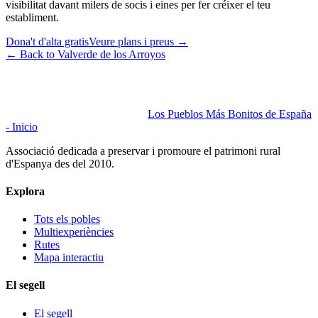
visibilitat davant milers de socis i eines per fer créixer el teu
establiment.
Dona't d'alta gratis
Veure plans i preus
→
←
Back to Valverde de los Arroyos
Los Pueblos Más Bonitos de España
- Inicio
Associació dedicada a preservar i promoure el patrimoni rural
d'Espanya des del 2010.
Explora
Tots els pobles
Multiexperiències
Rutes
Mapa interactiu
El segell
El segell