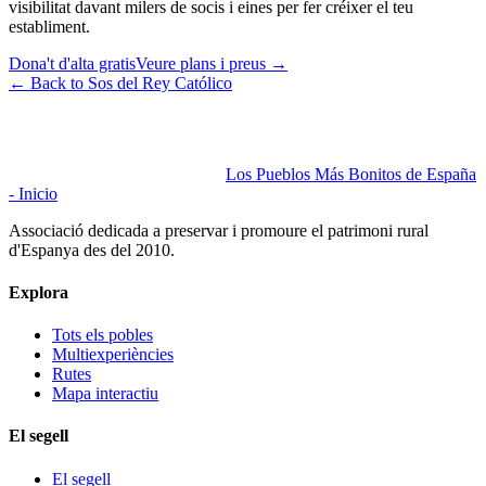
visibilitat davant milers de socis i eines per fer créixer el teu
establiment.
Dona't d'alta gratis
Veure plans i preus
→
←
Back to Sos del Rey Católico
Los Pueblos Más Bonitos de España
- Inicio
Associació dedicada a preservar i promoure el patrimoni rural
d'Espanya des del 2010.
Explora
Tots els pobles
Multiexperiències
Rutes
Mapa interactiu
El segell
El segell