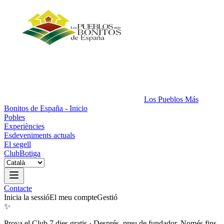
Los Pueblos Más
Bonitos de España - Inicio
Pobles
Experiències
Esdeveniments actuals
El segell
Club
Botiga
Contacte
Inicia la sessió
El meu compte
Gestió
✨
Prova el Club 7 dies gratis
·
Després, preu de fundador. Només fins